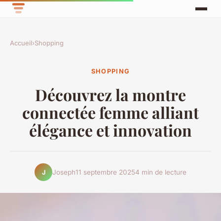
Accueil
›
Shopping
SHOPPING
Découvrez la montre
connectée femme alliant
élégance et innovation
Joseph
11 septembre 2025
4 min de lecture
J