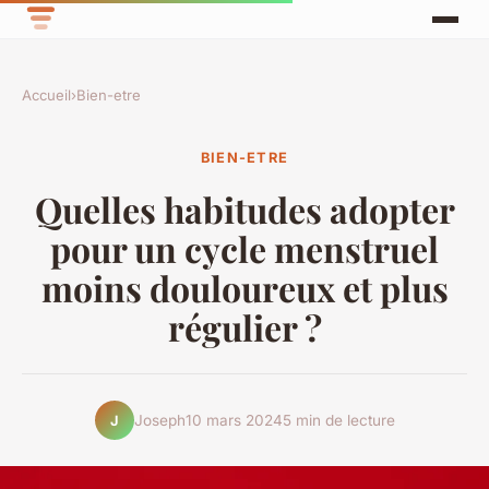
Accueil
›
Bien-etre
BIEN-ETRE
Quelles habitudes adopter
pour un cycle menstruel
moins douloureux et plus
régulier ?
Joseph
10 mars 2024
5 min de lecture
J